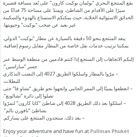
يقع المنتجع البحري “بولمان بوكيت كارون” على بُعد مسافة قصيرة
سيرًا على الأقدام من الشاطئ، ويمتدّ على مساحة 75 فدانًا من
الحدائق الاستوائية الخلابة، حيث يمكنكم الاستمتاع بالهدوء والسكينة
غير بعيد عن صخب “بوكيت” وحيويتها.
يبعد المنتجع بنحو 50 دقيقة بالسيارة عن مطار “بوكيت” الدولي.
يمكننا ترتيب خدمات نقل خاصة من المطار مقابل رسوم إضافية.
إليكم الاتجاهات إلى المنتجع إذا كنتم قادمين من منطقة الوسط عبر
جسر “ساراسين”:
– مرّوا بالمطار واسلكوا الطريق 4027 إلى النصب التذكاري
للبطلات.
– انعطفوا يمينًا إلى الممر الجانبي واتجهوا نحو طريق “تشاو فا” حتى
تصلوا إلى دائرة “تشالونغ”.
– اسلكوا بعد ذلك الطريق 4028 إلى شاطئ “كاتا كارون” لتمرّوا
بشاطئ “تافورن بالم”.
– بعد ذلك، ستجدون المنتجع على يساركم.
Enjoy your adventure and have fun at
Pullman Phuket