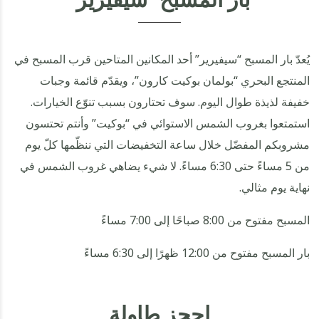
بار المسبح "سيفيرير"
يُعدّ بار المسبح “سيفيرير” أحد المكانين المتاحين قرب المسبح في
المنتجع البحري “بولمان بوكيت كارون”، ويقدّم قائمة وجبات
خفيفة لذيذة طوال اليوم. سوف تحتارون بسبب تنوّع الخيارات.
استمتعوا بغروب الشمس الاستوائي في “بوكيت” وأنتم تحتسون
مشروبكم المفضّل خلال ساعة التخفيضات التي ننظّمها كلّ يوم
من 5 مساءً حتى 6:30 مساءً. لا شيء يضاهي غروب الشمس في
نهاية يوم مثالي.
المسبح مفتوح من 8:00 صباحًا إلى 7:00 مساءً
بار المسبح مفتوح من 12:00 ظهرًا إلى 6:30 مساءً
احجز طاولة