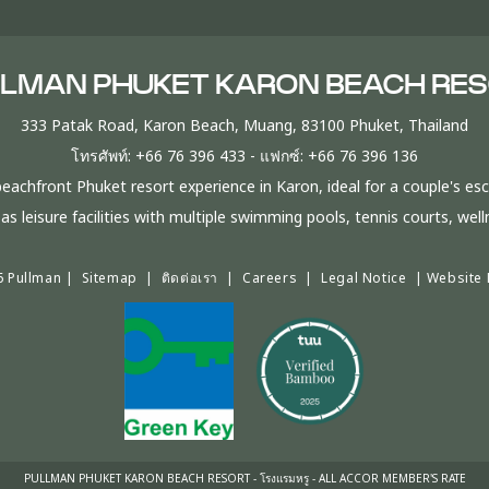
LMAN PHUKET KARON BEACH RE
333 Patak Road, Karon Beach, Muang, 83100 Phuket, Thailand
โทรศัพท์:
+66 76 396 433
- แฟกซ์:
+66 76 396 136
chfront Phuket resort experience in Karon, ideal for a couple's esca
s leisure facilities with multiple swimming pools, tennis courts, wellne
6 Pullman |
Sitemap
|
ติดต่อเรา
|
Careers
|
Legal Notice
|
Website 
PULLMAN PHUKET KARON BEACH RESORT - โรงแรมหรู - ALL ACCOR MEMBER'S RATE