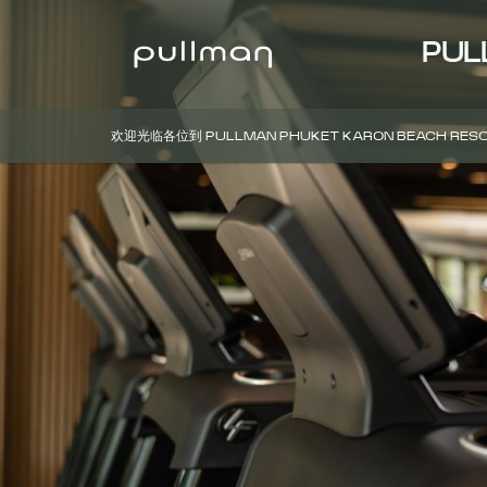
PUL
欢迎光临各位到 PULLMAN PHUKET KARON BEACH RES